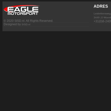
ADRES
Leidekkersweg
3449 JJ Woer
© 2020 SISD.nl. All Rights Reserved.
+31(0)6-240
Designed by
SISD.nl