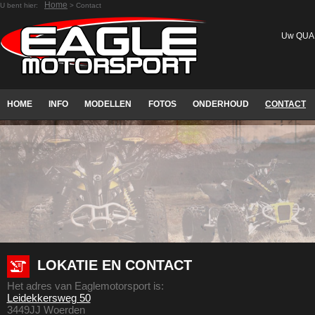
Home
U bent hier:
> Contact
Uw QUAD/
HOME
INFO
MODELLEN
FOTOS
ONDERHOUD
CONTACT
LOKATIE EN CONTACT
Het adres van Eaglemotorsport is:
Leidekkersweg 50
3449JJ Woerden