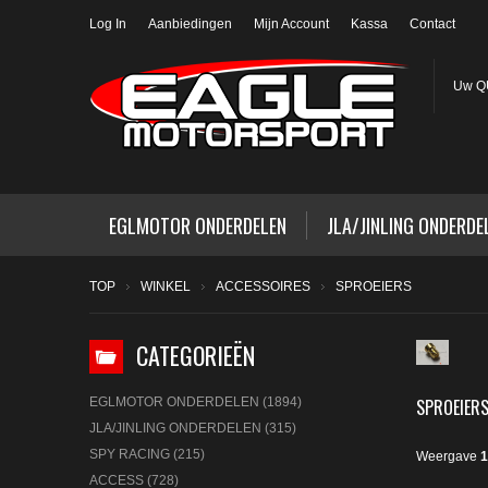
Log In
Aanbiedingen
Mijn Account
Kassa
Contact
Uw QU
EGLMOTOR ONDERDELEN
JLA/JINLING ONDERDE
TOP
WINKEL
ACCESSOIRES
SPROEIERS
CATEGORIEËN
SPROEIER
EGLMOTOR ONDERDELEN (1894)
JLA/JINLING ONDERDELEN (315)
SPY RACING (215)
Weergave
1
ACCESS (728)