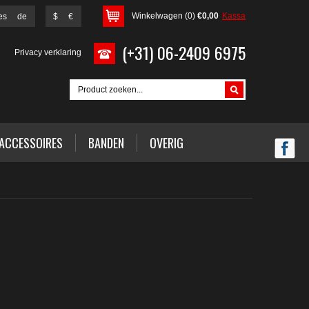
Winkelwagen (0)
€0,00
Kassa
es
de
$
€
(+31) 06-2409 6975
g
Privacy verklaring
ACCESSOIRES
BANDEN
OVERIG