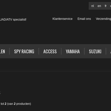
nl
en
fr
Klantenservice
Email ons
Verzendin
AD/ATV specialist!
LEN
SPY RACING
ACCESS
YAMAHA
SUZUKI
S
tot
2
(van
2
producten)