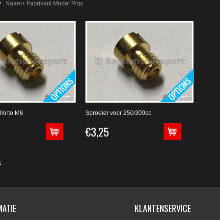
 :
Naam+
Fabrikant
Model
Prijs
llorto M6
Sproeier voor 250/300cc
€3,25
1
MATIE
KLANTENSERVICE