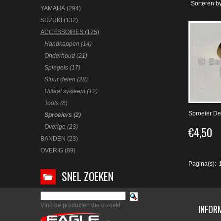
Sorteren by
YAMAHA (294)
SUZUKI (132)
ACCESSOIRES (125)
Handkappen (14)
Onderhoud (21)
Spiegels (17)
Stuur delen (28)
Uitlaat systeem (12)
Tools (8)
Sproeier De
Sproeiers (2)
Overige (23)
€4,50
BANDEN (23)
OVERIG (89)
Pagina(s):
SNEL ZOEKEN
Vind de producten die u zoekt.
INFOR