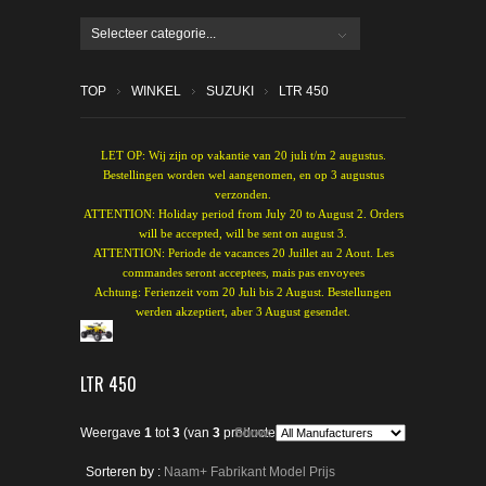
Selecteer categorie...
TOP
WINKEL
SUZUKI
LTR 450
LET OP: Wij zijn op vakantie van 20 juli t/m 2 augustus.
Bestellingen worden wel aangenomen, en op 3 augustus
verzonden.
ATTENTION: Holiday period from July 20 to August 2. Orders
will be accepted, will be sent on august 3.
ATTENTION: Periode de vacances 20 Juillet au 2 Aout. Les
commandes seront acceptees, mais pas envoyees
Achtung: Ferienzeit vom 20 Juli bis 2 August. Bestellungen
werden akzeptiert, aber 3 August gesendet.
LTR 450
Weergave
1
tot
3
(van
3
producten)
Show:
Sorteren by :
Naam+
Fabrikant
Model
Prijs