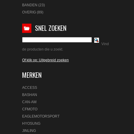
BANDEN (23)
OVERIG (89)
SNEL ZOEKEN
Vind
de producten die u zoekt.
Of klik op: Uitgebreid zoeken
MERKEN
ACCESS
BASHAN
CAN-AM
CFMOTO
EAGLEMOTORSPORT
HYOSUNG
JINLING