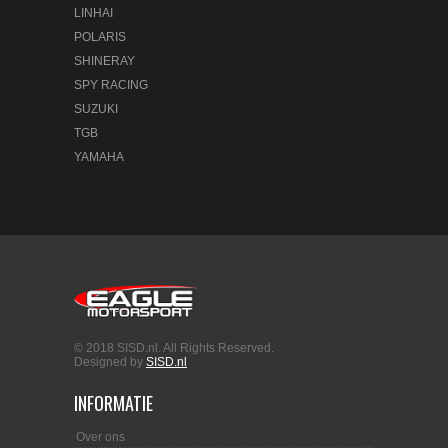
LINHAI
POLARIS
SHINERAY
SPY RACING
SUZUKI
TGB
YAMAHA
© 2018 SISD.nl. All Rights Reserved.
Designed by
SISD.nl
INFORMATIE
Over ons