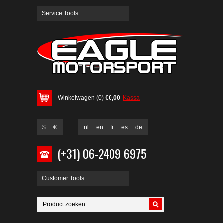
Service Tools
Winkelwagen (0)
€0,00
Kassa
$
€
nl
en
fr
es
de
(+31) 06-2409 6975
Customer Tools