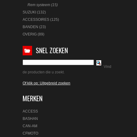
Rem systeem (15)
SUZUKI (132)
ACCESSOIRES (125)
BANDEN (23)
OVERIG (89)
SNEL ZOEKEN
Vind
de producten die u zoekt.
Of klik op: Uitgebreid zoeken
MERKEN
ACCESS
BASHAN
CAN-AM
CFMOTO