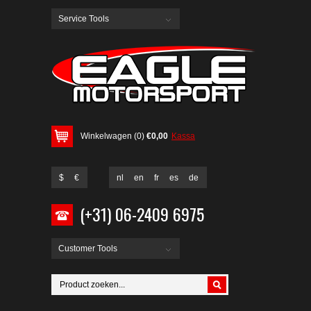
Service Tools
Winkelwagen (0)
€0,00
Kassa
$
€
nl
en
fr
es
de
(+31) 06-2409 6975
Customer Tools