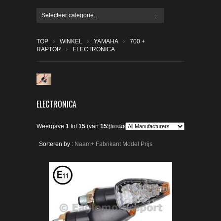
Selecteer categorie...
TOP
WINKEL
YAMAHA
700 +
RAPTOR
ELECTRONICA
ELECTRONICA
Weergave
1
tot
15
(van
15
Show:
producten)
Sorteren by :
Naam+
Fabrikant
Model
Prijs