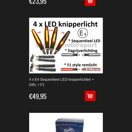
€23,95
4 x E4 Sequentieel LED knipperlichten +
DRL + F1
€49,95