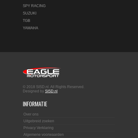
SPY RACING
SUZUKI
TGB
YAMAHA
© 2018 SISD.nl. All Rights Reserved.
Designed by
SISD.nl
INFORMATIE
Over ons
Uitgebreid zoeken
Privacy Verklaring
Algemene voorwaarden