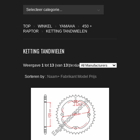
Selecteer categorie...
TOP
WINKEL
YAMAHA
450 +
RAPTOR
KETTING TANDWIELEN
KETTING TANDWIELEN
Weergave
1
tot
13
(van
13
Show:
producten)
Sorteren by :
Naam+
Fabrikant
Model
Prijs