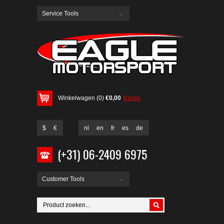
Service Tools
Winkelwagen (0)
€0,00
Kassa
$
€
nl
en
fr
es
de
(+31) 06-2409 6975
Customer Tools