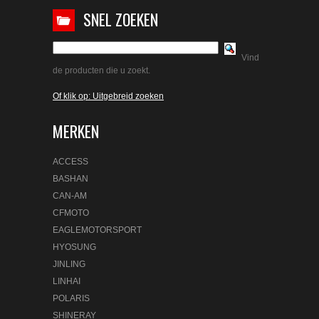
SNEL ZOEKEN
Vind
de producten die u zoekt.
Of klik op: Uitgebreid zoeken
MERKEN
ACCESS
BASHAN
CAN-AM
CFMOTO
EAGLEMOTORSPORT
HYOSUNG
JINLING
LINHAI
POLARIS
SHINERAY