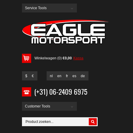
Service Tools
Winkelwagen (0)
€0,00
Kassa
$
€
nl
en
fr
es
de
(+31) 06-2409 6975
Customer Tools