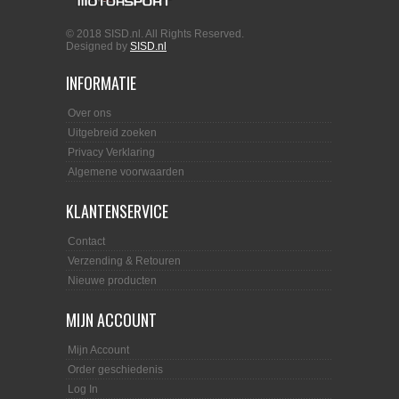
© 2018 SISD.nl. All Rights Reserved.
Designed by
SISD.nl
INFORMATIE
Over ons
Uitgebreid zoeken
Privacy Verklaring
Algemene voorwaarden
KLANTENSERVICE
Contact
Verzending & Retouren
Nieuwe producten
MIJN ACCOUNT
Mijn Account
Order geschiedenis
Log In