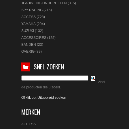
JLA/JINLING ONDERDELEN (315)
SPY RACING (215)
ACCESS (728)
YAMAHA (294)
SUZUKI (132)
ACCESSOIRES (125)
BANDEN (23)
OVERIG (89)
SNEL ZOEKEN
Vind
de producten die u zoekt.
Of klik op: Uitgebreid zoeken
MERKEN
ACCESS