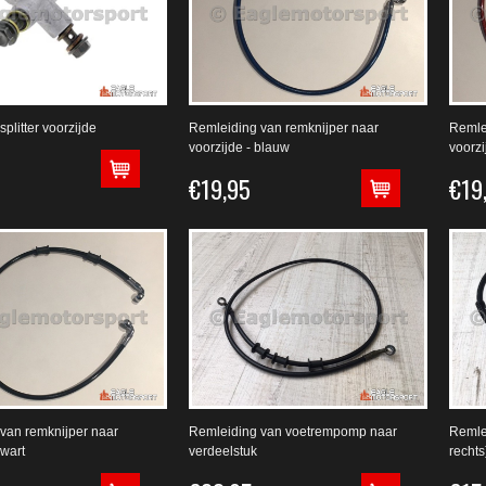
plitter voorzijde
Remleiding van remknijper naar
Remle
voorzijde - blauw
voorzi
€19,95
€19
van remknijper naar
Remleiding van voetrempomp naar
Remlei
zwart
verdeelstuk
rechts