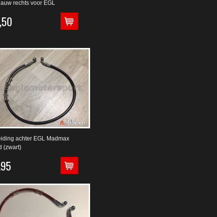
auw rechts voor EGL
,50
iding achter EGL Madmax
d (zwart)
,95