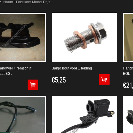
 :
Naam+
Fabrikant
Model
Prijs
tandwiel + remschijf
Banjo bout voor 1 leiding
Handr
aat EGL
EGL
€5,25
€21