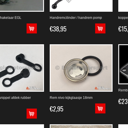
hakelaar EGL
Handremcilinder / handrem pomp
koppe
€38,95
€15
Rembl
snippel afdek rubber
Rem nivo kijkglaasje 18mm
€23
€2,95