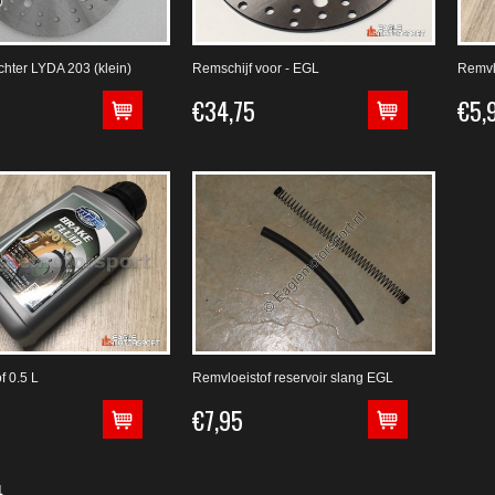
chter LYDA 203 (klein)
Remschijf voor - EGL
Remvl
€34,75
€5,
f 0.5 L
Remvloeistof reservoir slang EGL
€7,95
1