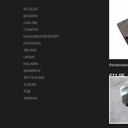
ACCESS
BASHAN
CAN-AM
CFMOTO
EAGLEMOTORSPORT
HYOSUNG
JINLING
LINHAI
POLARIS
Remblokken
SHINERAY
€11,95
SPY RACING
SUZUKI
TGB
YAMAHA