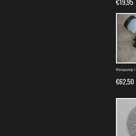
€19,95
Rempomp / 
€62,50