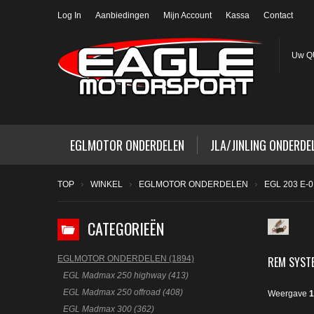
Log In
Aanbiedingen
Mijn Account
Kassa
Contact
Uw QU
EGLMOTOR ONDERDELEN
JLA/JINLING ONDERDE
TOP
WINKEL
EGLMOTOR ONDERDELEN
EGL 203 E-0
CATEGORIEËN
REM SYST
EGLMOTOR ONDERDELEN (1894)
EGL Madmax 250 highway (413)
EGL Madmax 250 offroad (408)
Weergave
1
EGL Madmax 300 (362)