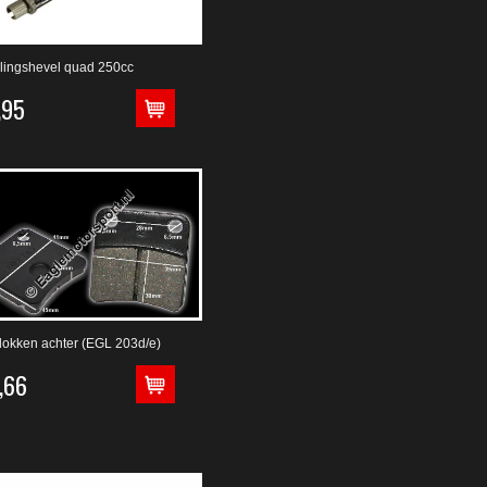
lingshevel quad 250cc
,95
okken achter (EGL 203d/e)
,66