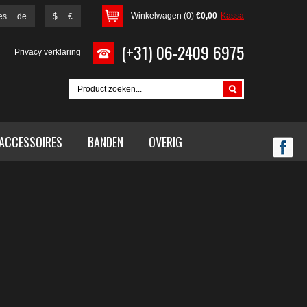
Winkelwagen (0)
€0,00
Kassa
es
de
$
€
(+31) 06-2409 6975
g
Privacy verklaring
ACCESSOIRES
BANDEN
OVERIG