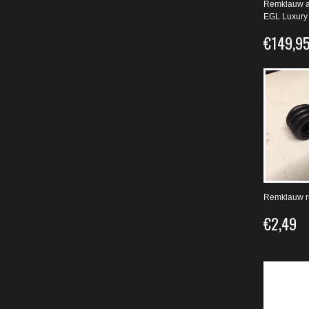
Remklauw a
EGL Luxury
€149,9
Remklauw r
€2,49