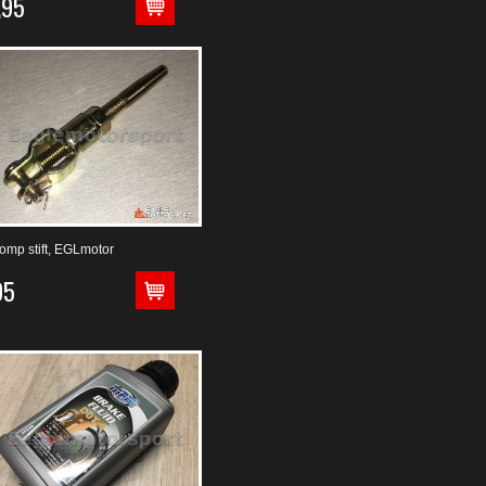
,95
mp stift, EGLmotor
95