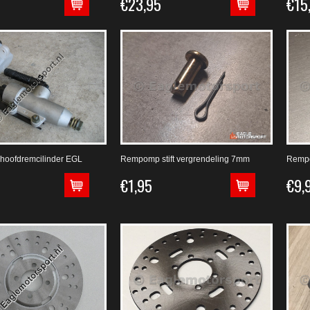
€23,95
€15
hoofdremcilinder EGL
Rempomp stift vergrendeling 7mm
Rempo
€1,95
€9,