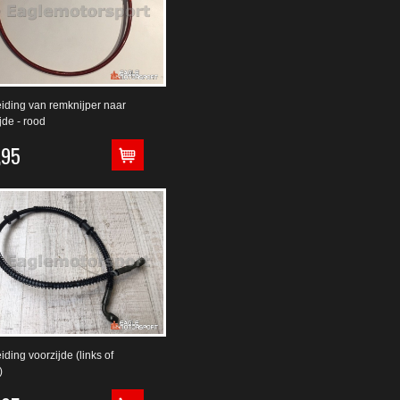
iding van remknijper naar
jde - rood
,95
ding voorzijde (links of
)