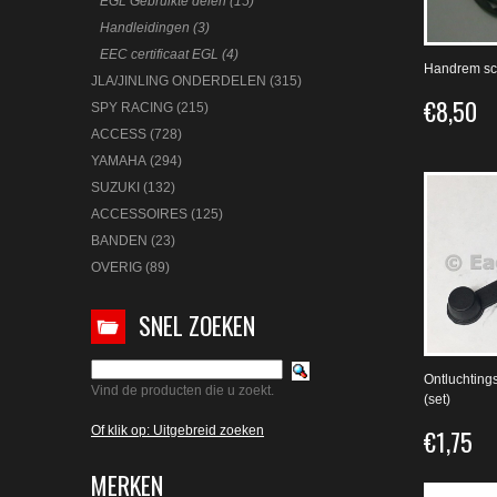
EGL Gebruikte delen (15)
Handleidingen (3)
EEC certificaat EGL (4)
Handrem sc
JLA/JINLING ONDERDELEN (315)
€8,50
SPY RACING (215)
ACCESS (728)
YAMAHA (294)
SUZUKI (132)
ACCESSOIRES (125)
BANDEN (23)
OVERIG (89)
SNEL ZOEKEN
Ontluchting
Vind de producten die u zoekt.
(set)
Of klik op: Uitgebreid zoeken
€1,75
MERKEN