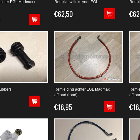
chter EGL Madmax /
Remklauw links voor EGL
Remkl
€62,50
€62
5
ubbers
Remleiding achter EGL Madmax
Remle
offroad (rood)
offroa
€18,95
€18