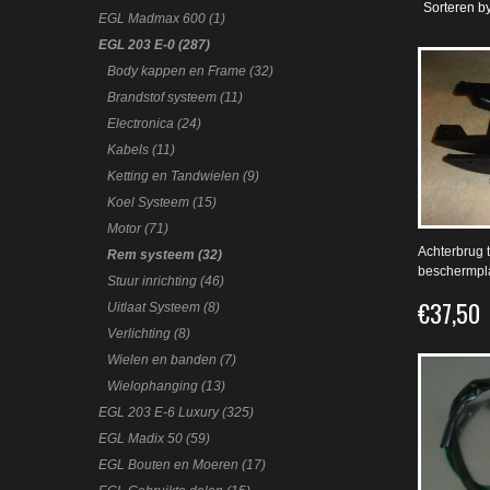
Sorteren by
EGL Madmax 600 (1)
EGL 203 E-0 (287)
Body kappen en Frame (32)
Brandstof systeem (11)
Electronica (24)
Kabels (11)
Ketting en Tandwielen (9)
Koel Systeem (15)
Motor (71)
Achterbrug 
Rem systeem (32)
beschermpl
Stuur inrichting (46)
€37,50
Uitlaat Systeem (8)
Verlichting (8)
Wielen en banden (7)
Wielophanging (13)
EGL 203 E-6 Luxury (325)
EGL Madix 50 (59)
EGL Bouten en Moeren (17)