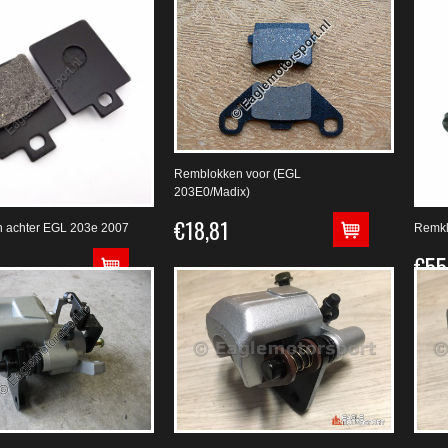
Remblokken voor (EGL
203E0/Madix)
€18,81
 achter EGL 203e 2007
Remkl
€55