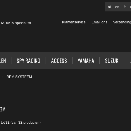
nl
en
fr
Klantenservice
Email ons
Verzendin
AD/ATV specialist!
LEN
SPY RACING
ACCESS
YAMAHA
SUZUKI
REM SYSTEEM
EEM
tot
32
(van
32
producten)