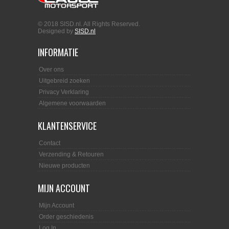
© 2018 SISD.nl. All Rights Reserved.
Designed by
SISD.nl
INFORMATIE
Over ons
Uitgebreid zoeken
Privacy Verklaring
Algemene voorwaarden
KLANTENSERVICE
Contact
Verzending & Retouren
Nieuwe producten
MIJN ACCOUNT
Mijn Account
Order geschiedenis
Log In