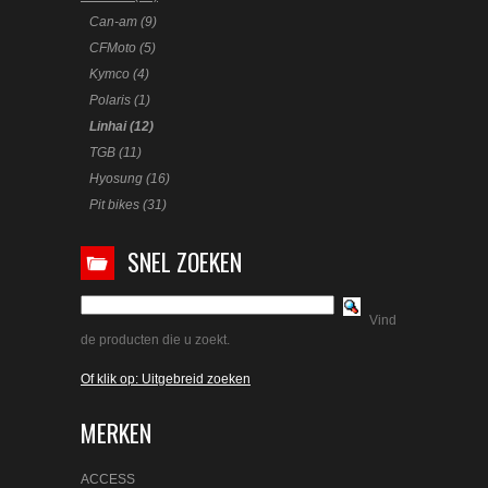
Can-am (9)
CFMoto (5)
Kymco (4)
Polaris (1)
Linhai (12)
TGB (11)
Hyosung (16)
Pit bikes (31)
SNEL ZOEKEN
Vind
de producten die u zoekt.
Of klik op: Uitgebreid zoeken
MERKEN
ACCESS