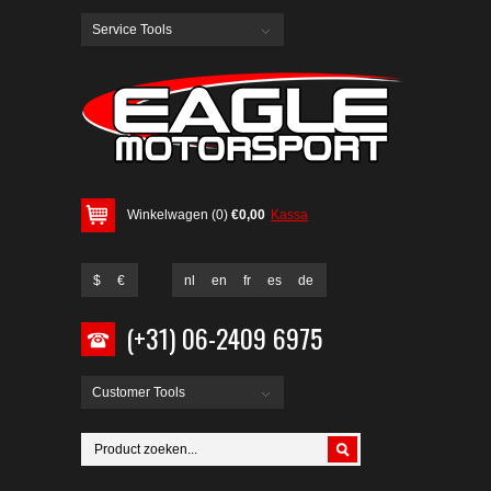
Service Tools
Winkelwagen (0)
€0,00
Kassa
$
€
nl
en
fr
es
de
(+31) 06-2409 6975
Customer Tools