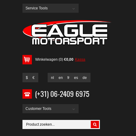
Service Tools
Winkelwagen (0)
€0,00
Kassa
$
€
nl
en
fr
es
de
(+31) 06-2409 6975
Customer Tools