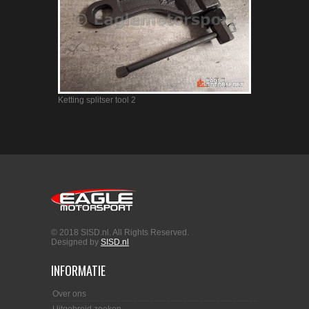
Ketting splitser tool 2
Remleiding 
© 2018 SISD.nl. All Rights Reserved.
Designed by
SISD.nl
INFORMATIE
Over ons